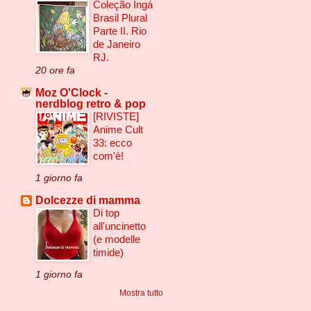
Coleção Ingá
Brasil Plural
Parte II. Rio
de Janeiro
RJ.
20 ore fa
Moz O'Clock -
nerdblog retro & pop
[RIVISTE]
Anime Cult
33: ecco
com'è!
1 giorno fa
Dolcezze di mamma
Di top
all'uncinetto
(e modelle
timide)
1 giorno fa
Mostra tutto