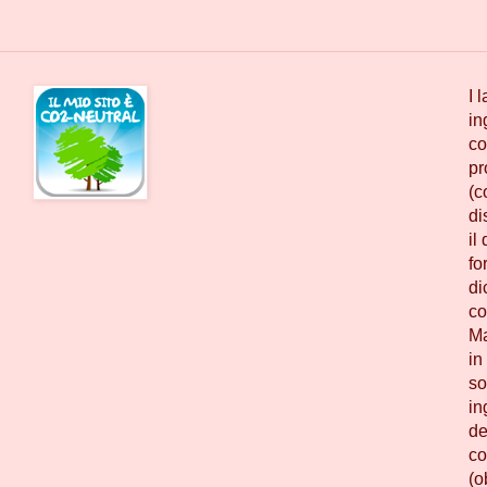
I 
in
co
pr
(c
di
il
fo
di
co
Ma
in
so
in
de
co
(o