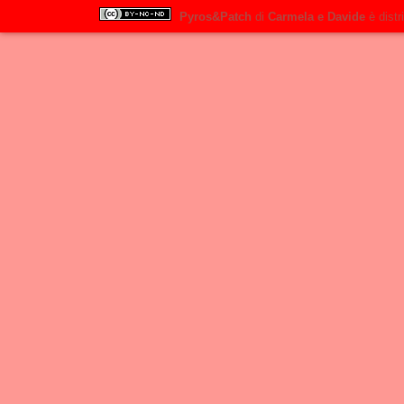
Pyros&Patch
di
Carmela e Davide
è distr