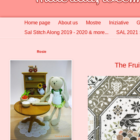
Home page
About us
Mostre
Iniziative
G
Sal Stitch Along 2019 - 2020 & more...
SAL 2021 :
Rosie
The Frui