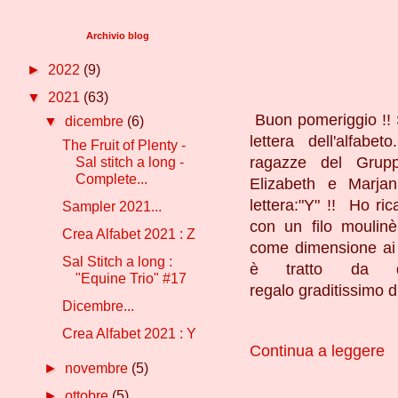
Archivio blog
►
2022
(9)
▼
2021
(63)
Buon pomeriggio !! S
▼
dicembre
(6)
lettera dell'alfabe
The Fruit of Plenty -
ragazze del Grupp
Sal stitch a long -
Complete...
Elizabeth e Marjan
lettera:"Y" !! Ho ri
Sampler 2021...
con un filo moulinè,
Crea Alfabet 2021 : Z
come dimensione ai
Sal Stitch a long :
è tratto da que
"Equine Trio" #17
regalo graditissimo di
Dicembre...
Crea Alfabet 2021 : Y
Continua a leggere
►
novembre
(5)
►
ottobre
(5)