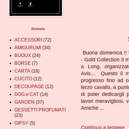
Etichette
ACCESSORI
(72)
AMIGURUMI
(34)
Buona domenica !! "
BIJOUX
(24)
- Gold Collection Il 
BORSE
(7)
a Long, organizzat
CARTA
(18)
Avis... Questo il m
CUCITO
(12)
progresso fino ad og
DECOUPAGE
(12)
terzo cavallo, a punt
di poter dedicargli 
DOG e CAT
(14)
lavori meravigliosi, v
GARDEN
(37)
Amiche ...
GESSETTI PROFUMATI
(23)
GIPSY
(5)
Continua a leggere