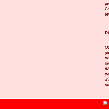
pr
Co
art
Di
Qu
gi
pe
pr
62
tr
d'
pr