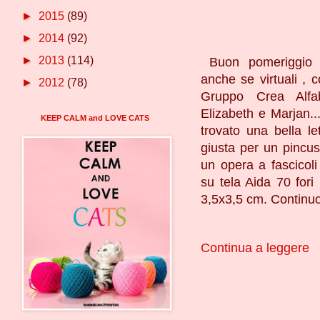
►
2015
(89)
►
2014
(92)
►
2013
(114)
Buon pomeriggio !!
anche se virtuali , 
►
2012
(78)
Gruppo Crea Alfa
Elizabeth e Marjan...
KEEP CALM and LOVE CATS
trovato una bella le
giusta per un pincus
un opera a fascicoli
su tela Aida 70 for
3,5x3,5 cm. Continuo 
Continua a leggere